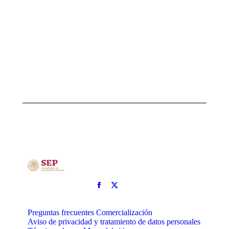
Lázaro
Azar
comenta
la ópera
El amor
distante
26
marzo,
2019
Preguntas frecuentes
Comercialización
Aviso de privacidad y tratamiento de datos personales