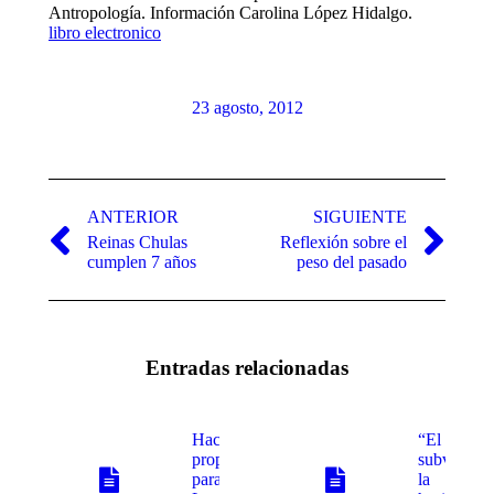
Antropología. Información Carolina López Hidalgo.
libro electronico
23 agosto, 2012
Navegación
entre
ANTERIOR
SIGUIENTE
Reinas Chulas
Reflexión sobre el
publicaciones
Publicación
Publicación
cumplen 7 años
peso del pasado
anterior:
siguiente:
Entradas relacionadas
Hacen
“El acto
propuestas
subversivo
para nueva
la