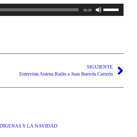
Utiliza
00:00
las
teclas
de
flecha
arriba/abajo
para
aumentar
o
disminuir
el
volumen.
SIGUIENTE
Entrevista Antena Radio a Juan Ibarrola Carreón
DÍGENAS Y LA NAVIDAD