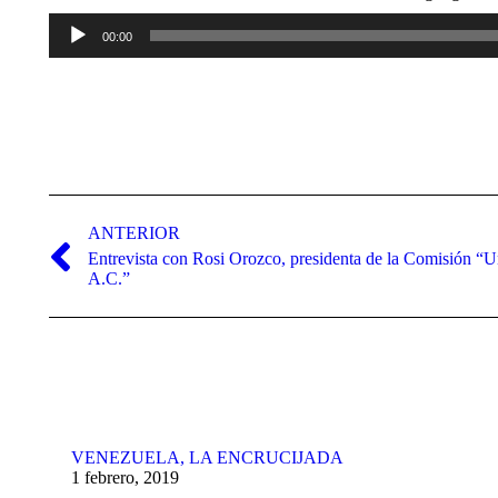
Reproductor
00:00
de
audio
Navegación
entre
ANTERIOR
Entrevista con Rosi Orozco, presidenta de la Comisión “U
publicaciones
Publicación
A.C.”
anterior:
VENEZUELA, LA ENCRUCIJADA
1 febrero, 2019