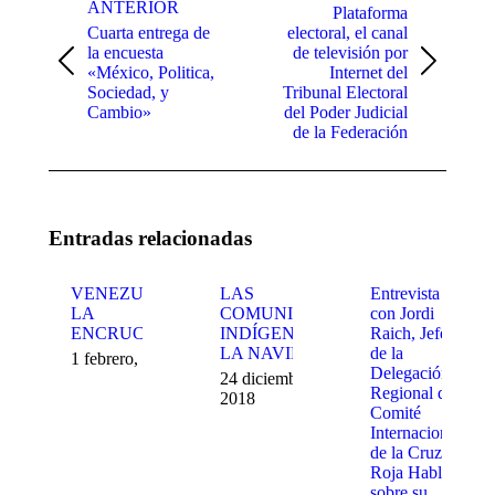
ANTERIOR
Plataforma
publicaciones
Cuarta entrega de
electoral, el canal
la encuesta
de televisión por
Publicación
Publicación
«México, Politica,
Internet del
anterior:
siguiente:
Sociedad, y
Tribunal Electoral
Cambio»
del Poder Judicial
de la Federación
Entradas relacionadas
VENEZUELA,
LAS
Entrevista
LA
COMUNIDADES
con Jordi
ENCRUCIJADA
INDÍGENAS Y
Raich, Jefe
LA NAVIDAD
de la
1 febrero, 2019
Delegación
24 diciembre,
Regional del
2018
Comité
Internacional
de la Cruz
Roja Habló
sobre su