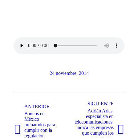
24 noviembre, 2014
Navegación
entre
SIGUIENTE
ANTERIOR
Adrián Arias,
publicaciones
Bancos en
especialista en
México
telecomunicaciones,
preparados para
indica las empresas
cumplir con la
Publicación
Publicación
que cumplen los
regulación
anterior:
siguiente: