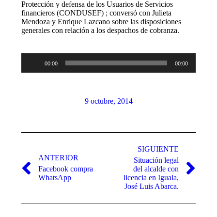
Protección y defensa de los Usuarios de Servicios
financieros (CONDUSEF) ; conversó con Julieta
Mendoza y Enrique Lazcano sobre las disposiciones
generales con relación a los despachos de cobranza.
Reproductor
00:00
00:00
de
audio
9 octubre, 2014
Navegación
entre
SIGUIENTE
ANTERIOR
Situación legal
publicaciones
Facebook compra
del alcalde con
Publicación
Publicación
WhatsApp
licencia en Iguala,
anterior:
siguiente:
José Luis Abarca.