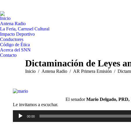
Inicio
Antena Radio
La Feria, Carrusel Cultural
Impacto Deportivo
Conductores
Código de Ética
Acerca del SNN
Contacto
Dictaminación de Leyes an
Estás aquí:
Inicio
Antena Radio
AR Primera Emisión
Dictam
El senador
Mario Delgado, PRD,
Le invitamos a escuchar.
Reproductor
00:00
de
audio