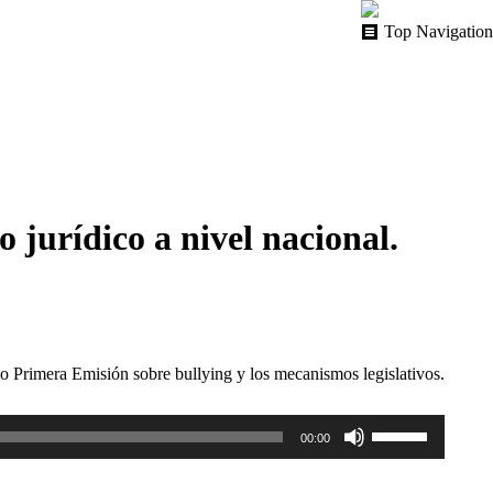
Top Navigation
jurídico a nivel nacional.
io Primera Emisión sobre bullying y los mecanismos legislativos.
Utiliza
00:00
las
teclas
de