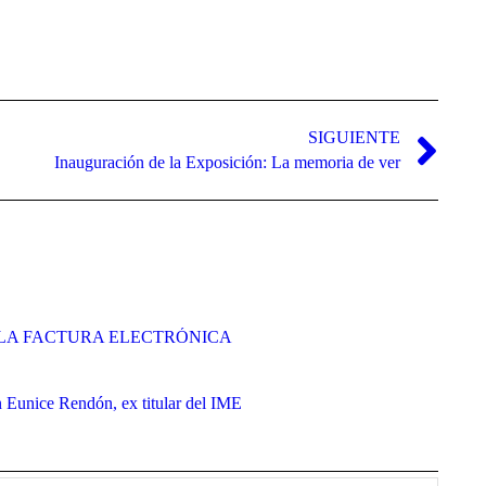
flecha
arriba/abajo
para
aumentar
o
disminuir
el
SIGUIENTE
volumen.
Inauguración de la Exposición: La memoria de ver
LA FACTURA ELECTRÓNICA
 Eunice Rendón, ex titular del IME