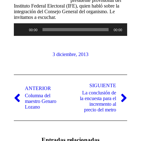
presidente provisional del
Instituto Federal Electoral (IFE), quien habló sobre la
integración del Consejo General del organismo. Le
invitamos a escuchar.
Reproductor
00:00
00:00
de
audio
3 diciembre, 2013
Navegación
entre
SIGUIENTE
ANTERIOR
La conclusión de
publicaciones
Columna del
la encuesta para el
Publicación
Publicación
maestro Genaro
incremento al
anterior:
siguiente:
Lozano
precio del metro
Entradas relacionadas