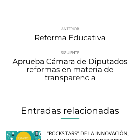
Navegación
ANTERIOR
entre
Reforma Educativa
Publicación
anterior:
publicaciones
SIGUIENTE
Aprueba Cámara de Diputados
reformas en materia de
Publicación
transparencia
siguiente:
Entradas relacionadas
“ROCKSTARS” DE LA INNOVACIÓN,