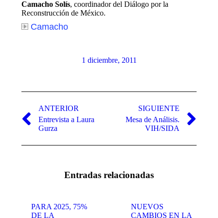
Camacho Solís
, coordinador del Diálogo por la
Reconstrucción de México.
Camacho
1 diciembre, 2011
Navegación
entre
ANTERIOR
SIGUIENTE
Entrevista a Laura
Mesa de Análisis.
publicaciones
Publicación
Publicación
Gurza
VIH/SIDA
anterior:
siguiente:
Entradas relacionadas
PARA 2025, 75%
NUEVOS
DE LA
CAMBIOS EN LA