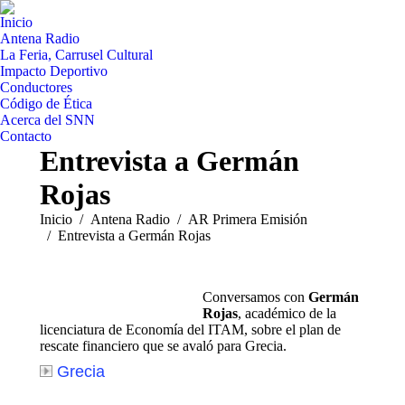
Inicio
Antena Radio
La Feria, Carrusel Cultural
Impacto Deportivo
Conductores
Código de Ética
Acerca del SNN
Contacto
Entrevista a Germán
Rojas
Estás aquí:
Inicio
Antena Radio
AR Primera Emisión
Entrevista a Germán Rojas
Conversamos con
Germán
Rojas
, académico de la
licenciatura de Economía del ITAM, sobre el plan de
rescate financiero que se avaló para Grecia.
Grecia