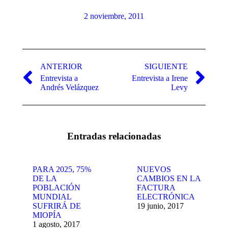
2 noviembre, 2011
Navegación
entre
ANTERIOR
SIGUIENTE
Entrevista a
Entrevista a Irene
publicaciones
Publicación
Publicación
Andrés Velázquez
Levy
anterior:
siguiente:
Entradas relacionadas
PARA 2025, 75%
NUEVOS
DE LA
CAMBIOS EN LA
POBLACIÓN
FACTURA
MUNDIAL
ELECTRÓNICA
SUFRIRÁ DE
19 junio, 2017
MIOPÍA
1 agosto, 2017