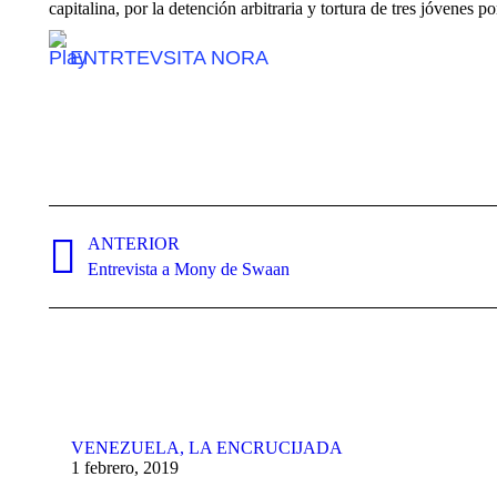
capitalina, por la detención arbitraria y tortura de tres jóvenes po
ENTRTEVSITA NORA
Navegación
ANTERIOR
entre
Publicación
Entrevista a Mony de Swaan
publicaciones
anterior:
VENEZUELA, LA ENCRUCIJADA
1 febrero, 2019