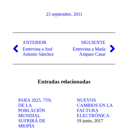
23 septiembre, 2011
Navegación
entre
ANTERIOR
SIGUIENTE
Entrevista a José
Entrevista a María
publicaciones
Publicación
Publicación
Antonio Sánchez
Amparo Casar
anterior:
siguiente:
Entradas relacionadas
PARA 2025, 75%
NUEVOS
DE LA
CAMBIOS EN LA
POBLACIÓN
FACTURA
MUNDIAL
ELECTRÓNICA
SUFRIRÁ DE
19 junio, 2017
MIOPÍA