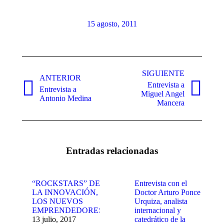
15 agosto, 2011
Navegación
entre
SIGUIENTE
ANTERIOR
Entrevista a
publicaciones
Entrevista a
Publicación
Publicación
Miguel Angel
Antonio Medina
anterior:
siguiente:
Mancera
Entradas relacionadas
“ROCKSTARS” DE
Entrevista con el
LA INNOVACIÓN,
Doctor Arturo Ponce
LOS NUEVOS
Urquiza, analista
EMPRENDEDORES
internacional y
13 julio, 2017
catedrático de la