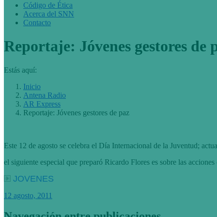
Código de Ética
Acerca del SNN
Contacto
Reportaje: Jóvenes gestores de 
Estás aquí:
Inicio
Antena Radio
AR Express
Reportaje: Jóvenes gestores de paz
Este 12 de agosto se celebra el Día Internacional de la Juventud; actu
el siguiente especial que preparó Ricardo Flores es sobre las acciones
JOVENES
12 agosto, 2011
Navegación entre publicaciones