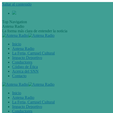
Saltar al contenido
Top Navigation
Antena Radio
La forma más clara de entender la noticia
Inicio
Antena Radio
La Feria, Carrusel Cultural
Impacto Deportivo
Conductores
Código de Ética
Acerca del SNN
Contacto
Inicio
Antena Radio
La Feria, Carrusel Cultural
Impacto Deportivo
Conductores