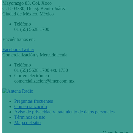
Mayorazgo 83, Col. Xoco
C. P. 03330, Deleg. Benito Juárez
Ciudad de México. México
Teléfono
01 (55) 5628 1700
Encuéntranos en:
Facebook
Twitter
Comercialización y Mercadotecnia
Teléfono
01 (55) 5628 1700 ext. 1730
Correo electrónico
comercializacion@imer.com.mx
Preguntas frecuentes
Comercialización
Aviso de privacidad y tratamiento de datos personales
Términos de uso
Mapa del sitio
———
Menú Inferior