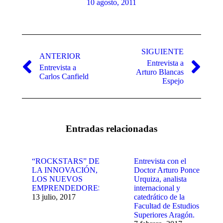
10 agosto, 2011
Navegación
entre
SIGUIENTE
ANTERIOR
Entrevista a
publicaciones
Entrevista a
Publicación
Publicación
Arturo Blancas
Carlos Canfield
anterior:
siguiente:
Espejo
Entradas relacionadas
“ROCKSTARS” DE
Entrevista con el
LA INNOVACIÓN,
Doctor Arturo Ponce
LOS NUEVOS
Urquiza, analista
EMPRENDEDORES
internacional y
13 julio, 2017
catedrático de la
Facultad de Estudios
Superiores Aragón.