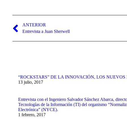
Navegación
entre
ANTERIOR
Publicación
Entrevista a Juan Sherwell
publicaciones
anterior:
“ROCKSTARS” DE LA INNOVACIÓN, LOS NUEVO
13 julio, 2017
Entrevista con el Ingeniero Salvador Sánchez Abarca, direct
Tecnologías de la Información (TI) del organismo “Normaliza
Electrónica” (NYCE).
1 febrero, 2017