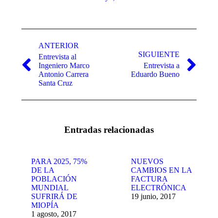
Navegación
entre
ANTERIOR
SIGUIENTE
Entrevista al
publicaciones
Ingeniero Marco
Entrevista a
Publicación
Publicación
Antonio Carrera
Eduardo Bueno
anterior:
siguiente:
Santa Cruz
Entradas relacionadas
PARA 2025, 75%
NUEVOS
DE LA
CAMBIOS EN LA
POBLACIÓN
FACTURA
MUNDIAL
ELECTRÓNICA
SUFRIRÁ DE
19 junio, 2017
MIOPÍA
1 agosto, 2017