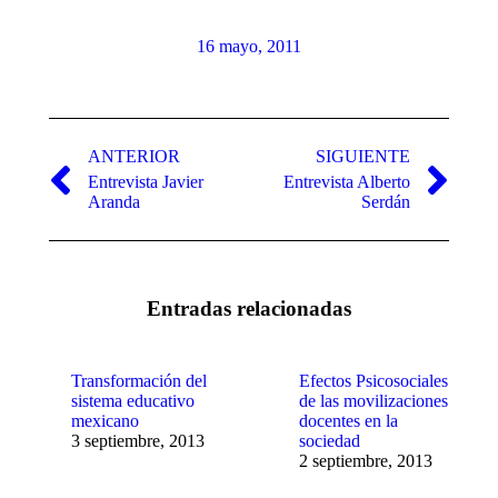
16 mayo, 2011
Navegación
entre
ANTERIOR
SIGUIENTE
Entrevista Javier
Entrevista Alberto
publicaciones
Publicación
Publicación
Aranda
Serdán
anterior:
siguiente:
Entradas relacionadas
Transformación del
Efectos Psicosociales
sistema educativo
de las movilizaciones
mexicano
docentes en la
3 septiembre, 2013
sociedad
2 septiembre, 2013