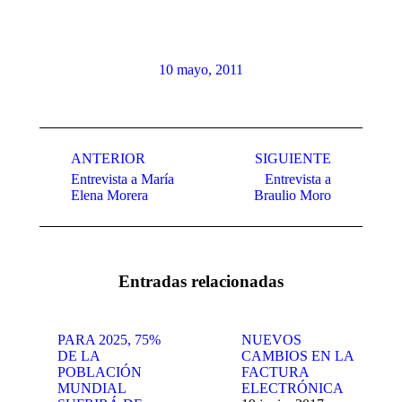
10 mayo, 2011
Navegación
entre
ANTERIOR
SIGUIENTE
Entrevista a María
Entrevista a
publicaciones
Publicación
Publicación
Elena Morera
Braulio Moro
anterior:
siguiente:
Entradas relacionadas
PARA 2025, 75%
NUEVOS
DE LA
CAMBIOS EN LA
POBLACIÓN
FACTURA
MUNDIAL
ELECTRÓNICA