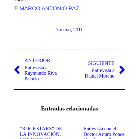
MARCO ANTONIO PAZ
3 mayo, 2011
Navegación
entre
ANTERIOR
SIGUIENTE
Entrevista a
publicaciones
Entrevista a
Publicación
Publicación
Raymundo Riva
Daniel Moreno
anterior:
siguiente:
Palacio
Entradas relacionadas
“ROCKSTARS” DE
Entrevista con el
LA INNOVACIÓN,
Doctor Arturo Ponce