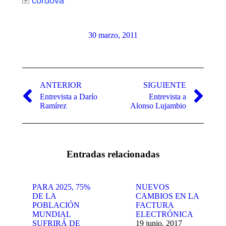
cordova
30 marzo, 2011
Navegación
entre
ANTERIOR
SIGUIENTE
Entrevista a Darío
Entrevista a
publicaciones
Publicación
Publicación
Ramírez
Alonso Lujambio
anterior:
siguiente:
Entradas relacionadas
PARA 2025, 75%
NUEVOS
DE LA
CAMBIOS EN LA
POBLACIÓN
FACTURA
MUNDIAL
ELECTRÓNICA
SUFRIRÁ DE
19 junio, 2017