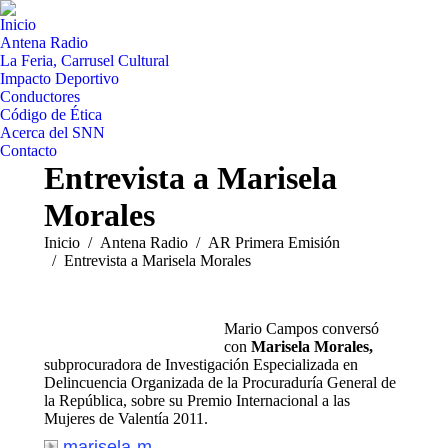
Inicio
Antena Radio
La Feria, Carrusel Cultural
Impacto Deportivo
Conductores
Código de Ética
Acerca del SNN
Contacto
Entrevista a Marisela
Morales
Estás aquí:
Inicio
Antena Radio
AR Primera Emisión
Entrevista a Marisela Morales
Mario Campos conversó
con
Marisela Morales,
subprocuradora de Investigación Especializada en
Delincuencia Organizada de la Procuraduría General de
la República, sobre su Premio Internacional a las
Mujeres de Valentía 2011.
marisela-m