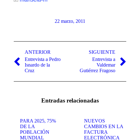
22 marzo, 2011
Navegación
entre
ANTERIOR
SIGUIENTE
Entrevista a Pedro
Entrevista a
publicaciones
Publicación
Publicación
Isnardo de la
Valdemar
anterior:
siguiente:
Cruz
Gutiérrez Fragoso
Entradas relacionadas
PARA 2025, 75%
NUEVOS
DE LA
CAMBIOS EN LA
POBLACIÓN
FACTURA
MUNDIAL
ELECTRÓNICA