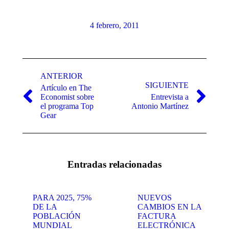
4 febrero, 2011
Navegación
entre
ANTERIOR
SIGUIENTE
Artículo en The
publicaciones
Economist sobre
Entrevista a
Publicación
Publicación
el programa Top
Antonio Martínez
anterior:
siguiente:
Gear
Entradas relacionadas
PARA 2025, 75%
NUEVOS
DE LA
CAMBIOS EN LA
POBLACIÓN
FACTURA
MUNDIAL
ELECTRÓNICA