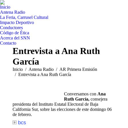
Inicio
Antena Radio
La Feria, Carrusel Cultural
Impacto Deportivo
Conductores
Código de Ética
Acerca del SNN
Contacto
Entrevista a Ana Ruth
García
Estás aquí:
Inicio
Antena Radio
AR Primera Emisión
Entrevista a Ana Ruth García
Conversamos con
Ana
Ruth García,
consejera
presidenta del Instituto Estatal Electoral de Baja
California Sur, sobre las elecciones de este domingo 06
de febrero.
bcs