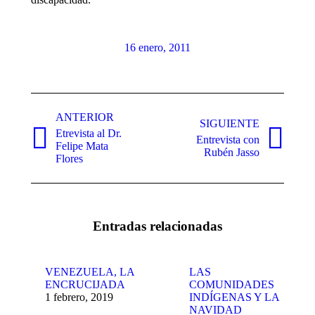
16 enero, 2011
Navegación
entre
ANTERIOR
SIGUIENTE
Etrevista al Dr.
publicaciones
Entrevista con
Publicación
Publicación
Felipe Mata
Rubén Jasso
anterior:
siguiente:
Flores
Entradas relacionadas
VENEZUELA, LA
LAS
ENCRUCIJADA
COMUNIDADES
1 febrero, 2019
INDÍGENAS Y LA
NAVIDAD