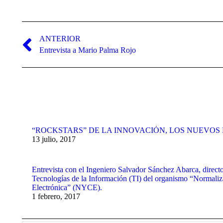
Navegación
entre
ANTERIOR
Publicación
Entrevista a Mario Palma Rojo
publicaciones
anterior:
“ROCKSTARS” DE LA INNOVACIÓN, LOS NUEVO
13 julio, 2017
Entrevista con el Ingeniero Salvador Sánchez Abarca, direct
Tecnologías de la Información (TI) del organismo “Normaliza
Electrónica” (NYCE).
1 febrero, 2017