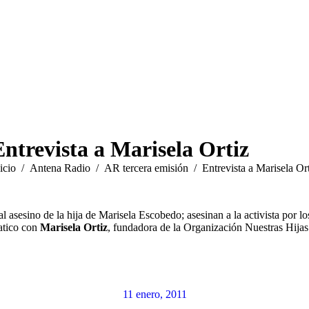
Entrevista a Marisela Ortiz
tás aquí:
icio
Antena Radio
AR tercera emisión
Entrevista a Marisela Or
on al asesino de la hija de Marisela Escobedo; asesinan a la activista po
atico con
Marisela Ortiz
, fundadora de la Organización Nuestras Hija
11 enero, 2011