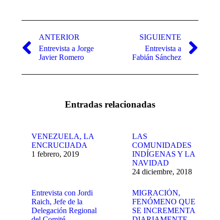
Navegación
entre
ANTERIOR
SIGUIENTE
Entrevista a Jorge
Entrevista a
publicaciones
Publicación
Publicación
Javier Romero
Fabián Sánchez
anterior:
siguiente:
Entradas relacionadas
VENEZUELA, LA
LAS
ENCRUCIJADA
COMUNIDADES
1 febrero, 2019
INDÍGENAS Y LA
NAVIDAD
24 diciembre, 2018
Entrevista con Jordi
MIGRACIÓN,
Raich, Jefe de la
FENÓMENO QUE
Delegación Regional
SE INCREMENTA
del Comité
DIARIAMENTE