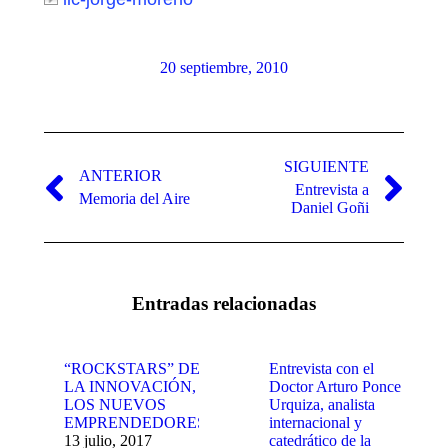
20 septiembre, 2010
Navegación
entre
SIGUIENTE
ANTERIOR
Entrevista a
publicaciones
Publicación
Publicación
Memoria del Aire
Daniel Goñi
anterior:
siguiente:
Entradas relacionadas
“ROCKSTARS” DE
Entrevista con el
LA INNOVACIÓN,
Doctor Arturo Ponce
LOS NUEVOS
Urquiza, analista
EMPRENDEDORES
internacional y
13 julio, 2017
catedrático de la