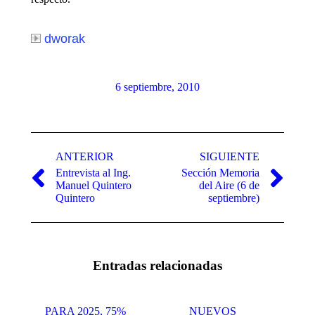
dworak
6 septiembre, 2010
Navegación
entre
ANTERIOR
SIGUIENTE
Entrevista al Ing.
Sección Memoria
publicaciones
Publicación
Publicación
Manuel Quintero
del Aire (6 de
anterior:
siguiente:
Quintero
septiembre)
Entradas relacionadas
PARA 2025, 75%
NUEVOS