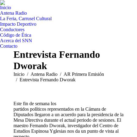
Inicio
Antena Radio
La Feria, Carrusel Cultural
Impacto Deportivo
Conductores
Código de Ética
Acerca del SNN
Contacto
Entrevista Fernando
Dworak
Estás aquí:
Inicio
Antena Radio
AR Primera Emisión
Entrevista Fernando Dworak
Este fin de semana los
partidos políticos representados en la Cámara de
Diputados llegaron a un acuerdo para la presidencia de la
Mesa Directiva durante el actual periodo de sesiones. El
maestro Fernando Dworak, investigador del Centro de
Estudios Espinosa Yglesias nos da un punto de vista al
respecto.