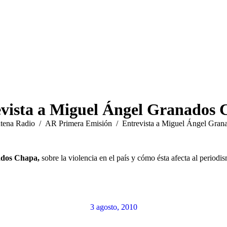
vista a Miguel Ángel Granados
tena Radio
AR Primera Emisión
Entrevista a Miguel Ángel Gra
ados Chapa,
sobre la violencia en el país y cómo ésta afecta al period
3 agosto, 2010