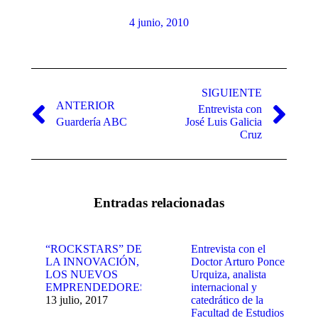
4 junio, 2010
Navegación
entre
SIGUIENTE
ANTERIOR
Entrevista con
publicaciones
Publicación
Publicación
Guardería ABC
José Luis Galicia
anterior:
siguiente:
Cruz
Entradas relacionadas
“ROCKSTARS” DE
Entrevista con el
LA INNOVACIÓN,
Doctor Arturo Ponce
LOS NUEVOS
Urquiza, analista
EMPRENDEDORES
internacional y
13 julio, 2017
catedrático de la
Facultad de Estudios