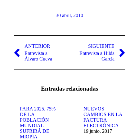
30 abril, 2010
Navegación
entre
ANTERIOR
SIGUIENTE
Entrevista a
Entrevista a Hilda
publicaciones
Publicación
Publicación
Álvaro Cueva
García
anterior:
siguiente:
Entradas relacionadas
PARA 2025, 75%
NUEVOS
DE LA
CAMBIOS EN LA
POBLACIÓN
FACTURA
MUNDIAL
ELECTRÓNICA
SUFRIRÁ DE
19 junio, 2017
MIOPÍA