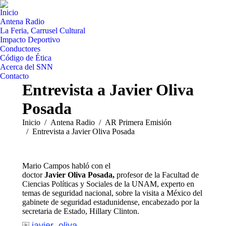
Inicio
Antena Radio
La Feria, Carrusel Cultural
Impacto Deportivo
Conductores
Código de Ética
Acerca del SNN
Contacto
Entrevista a Javier Oliva
Posada
Estás aquí:
Inicio
Antena Radio
AR Primera Emisión
Entrevista a Javier Oliva Posada
Mario Campos habló con el
doctor
Javier Oliva Posada,
profesor de la Facultad de
Ciencias Políticas y Sociales de la UNAM, experto en
temas de seguridad nacional, sobre la visita a México del
gabinete de seguridad estadunidense, encabezado por la
secretaria de Estado, Hillary Clinton.
javier_oliva