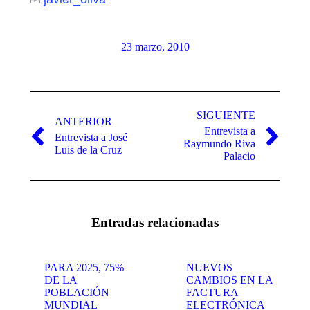
23 marzo, 2010
Navegación
entre
SIGUIENTE
ANTERIOR
Entrevista a
publicaciones
Entrevista a José
Publicación
Publicación
Raymundo Riva
Luis de la Cruz
anterior:
siguiente:
Palacio
Entradas relacionadas
PARA 2025, 75%
NUEVOS
DE LA
CAMBIOS EN LA
POBLACIÓN
FACTURA
MUNDIAL
ELECTRÓNICA