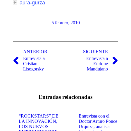
laura-gurza
5 febrero, 2010
Navegación
entre
ANTERIOR
SIGUIENTE
Entrevista a
Entrevista a
publicaciones
Publicación
Publicación
Cristian
Enrique
anterior:
siguiente:
Lisogorsky
Mandujano
Entradas relacionadas
“ROCKSTARS” DE
Entrevista con el
LA INNOVACIÓN,
Doctor Arturo Ponce
LOS NUEVOS
Urquiza, analista