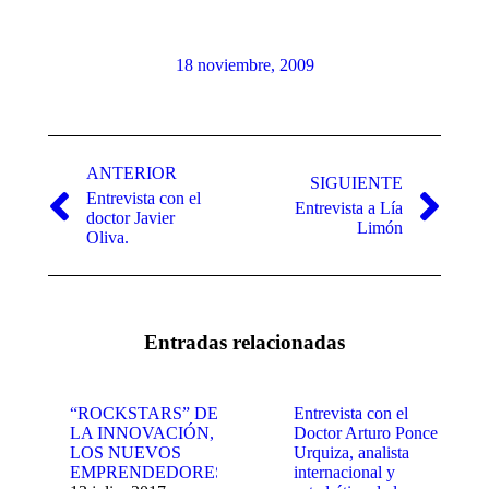
18 noviembre, 2009
Navegación
entre
ANTERIOR
SIGUIENTE
Entrevista con el
publicaciones
Entrevista a Lía
Publicación
Publicación
doctor Javier
Limón
anterior:
siguiente:
Oliva.
Entradas relacionadas
“ROCKSTARS” DE
Entrevista con el
LA INNOVACIÓN,
Doctor Arturo Ponce
LOS NUEVOS
Urquiza, analista
EMPRENDEDORES
internacional y