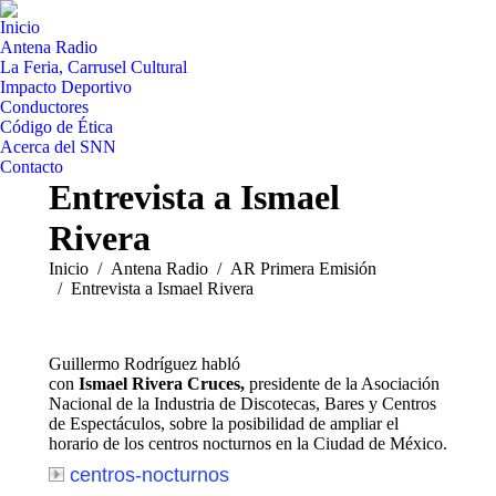
Inicio
Antena Radio
La Feria, Carrusel Cultural
Impacto Deportivo
Conductores
Código de Ética
Acerca del SNN
Contacto
Entrevista a Ismael
Rivera
Estás aquí:
Inicio
Antena Radio
AR Primera Emisión
Entrevista a Ismael Rivera
Guillermo Rodríguez habló
con
Ismael Rivera Cruces,
presidente de la Asociación
Nacional de la Industria de Discotecas, Bares y Centros
de Espectáculos, sobre la posibilidad de ampliar el
horario de los centros nocturnos en la Ciudad de México.
centros-nocturnos