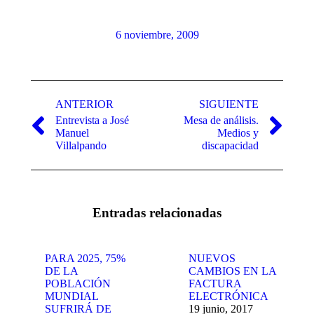
6 noviembre, 2009
Navegación
entre
ANTERIOR
SIGUIENTE
Entrevista a José
Mesa de análisis.
publicaciones
Publicación
Publicación
Manuel
Medios y
anterior:
siguiente:
Villalpando
discapacidad
Entradas relacionadas
PARA 2025, 75%
NUEVOS
DE LA
CAMBIOS EN LA
POBLACIÓN
FACTURA
MUNDIAL
ELECTRÓNICA
SUFRIRÁ DE
19 junio, 2017