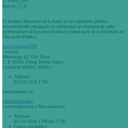
27 enero, 2017
Buscar:
El Instituto Mexicano de la Radio es un organismo público
descentralizado encargado de administrar las emisoras de radio
pertenecientes al Ejecutivo Federal y forma parte de la Secretaría de
Educación Pública.
www.Gob.mx/SEP
Contacto
Mayorazgo 83, Col. Xoco
C. P. 03330, Deleg. Benito Juárez
Ciudad de México. México
Teléfono
01 (55) 5628 1700
Encuéntranos en:
Facebook
Twitter
Comercialización y Mercadotecnia
Teléfono
01 (55) 5628 1700 ext. 1730
Correo electrónico