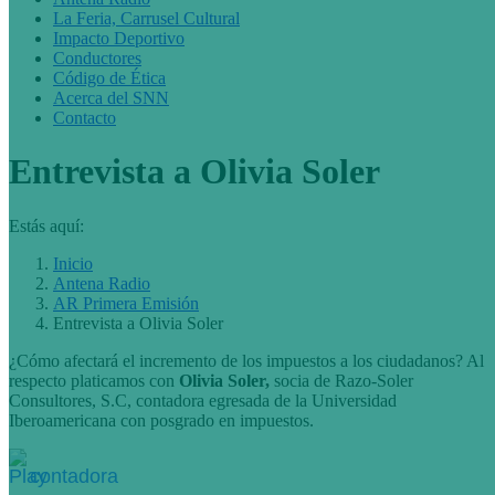
La Feria, Carrusel Cultural
Impacto Deportivo
Conductores
Código de Ética
Acerca del SNN
Contacto
Entrevista a Olivia Soler
Estás aquí:
Inicio
Antena Radio
AR Primera Emisión
Entrevista a Olivia Soler
¿Cómo afectará el incremento de los impuestos a los ciudadanos? Al
respecto platicamos con
Olivia Soler,
socia de Razo-Soler
Consultores, S.C, contadora egresada de la Universidad
Iberoamericana con posgrado en impuestos.
contadora