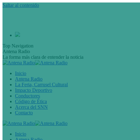
Saltar al contenido
Top Navigation
Antena Radio
La forma más clara de entender la noticia
Inicio
Antena Radio
La Feria, Carrusel Cultural
Impacto Deportivo
Conductores
Código de Ética
Acerca del SNN
Contacto
Inicio
Antena Radio