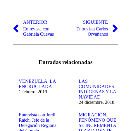
Navegación
entre
ANTERIOR
SIGUIENTE
Entrevista con
Entrevista Carlos
publicaciones
Publicación
Publicación
Gabriela Cuevas
Orvañanos
anterior:
siguiente:
Entradas relacionadas
VENEZUELA, LA
LAS
ENCRUCIJADA
COMUNIDADES
1 febrero, 2019
INDÍGENAS Y LA
NAVIDAD
24 diciembre, 2018
Entrevista con Jordi
MIGRACIÓN,
Raich, Jefe de la
FENÓMENO QUE
Delegación Regional
SE INCREMENTA
del Comité
DIARIAMENTE