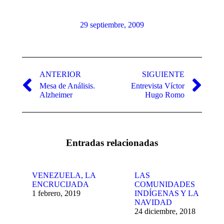
29 septiembre, 2009
Navegación
entre
ANTERIOR
SIGUIENTE
Mesa de Análisis.
Entrevista Víctor
publicaciones
Publicación
Publicación
Alzheimer
Hugo Romo
anterior:
siguiente:
Entradas relacionadas
VENEZUELA, LA
LAS
ENCRUCIJADA
COMUNIDADES
1 febrero, 2019
INDÍGENAS Y LA
NAVIDAD
24 diciembre, 2018