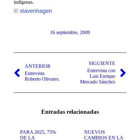
indígenas.
stavenhagen
16 septiembre, 2009
Navegación
entre
SIGUIENTE
ANTERIOR
Entrevista con
publicaciones
Entrevista
Publicación
Publicación
Luis Enrique
Roberto Olivares.
anterior:
siguiente:
Mercado Sánchez
Entradas relacionadas
PARA 2025, 75%
NUEVOS
DE LA
CAMBIOS EN LA