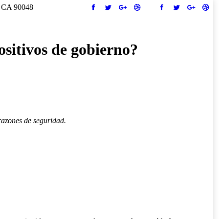
, CA 90048
Facebook
Twitter
Google+
Dribbble
Facebook
Twitter
Google+
Drib
ositivos de gobierno?
razones de seguridad.