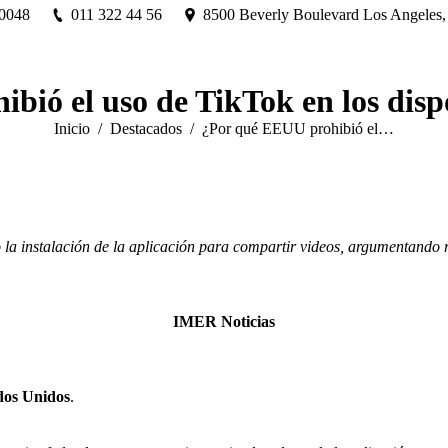
Buscar:
Inicio
Search
90048
011 322 44 56
8500 Beverly Boulevard Los Angeles
ió el uso de TikTok en los disp
Estás aquí:
Inicio
Destacados
¿Por qué EEUU prohibió el…
 la instalación de la aplicación para compartir videos, argumentando 
IMER Noticias
dos Unidos
.