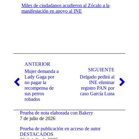
Miles de ciudadanos acudieron al Zócalo a la
manifestación en apoyo al INE
Navegación
entre
ANTERIOR
SIGUIENTE
Mujer demanda a
publicaciones
Lady Gaga por
Delgado pedirá al
no pagar la
INE eliminar
Publicación
Publicación
recompensa de
registro PAN por
anterior:
siguiente:
sus perros
caso García Luna
robados
Prueba de nota elaborada con Bakery
7 de julio de 2026
Prueba de publicación en acceso de autor
DESTACADOS