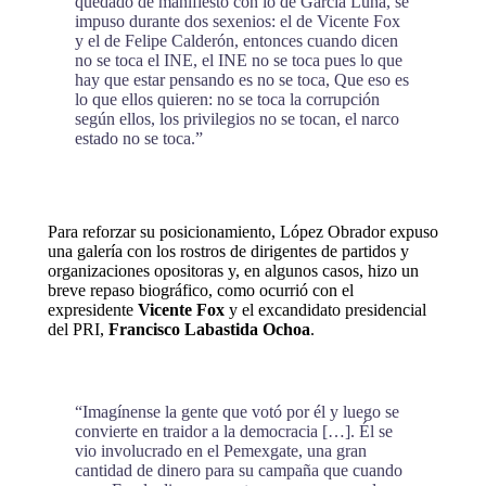
quedado de manifiesto con lo de García Luna, se
impuso durante dos sexenios: el de Vicente Fox
y el de Felipe Calderón, entonces cuando dicen
no se toca el INE, el INE no se toca pues lo que
hay que estar pensando es no se toca, Que eso es
lo que ellos quieren: no se toca la corrupción
según ellos, los privilegios no se tocan, el narco
estado no se toca.”
Para reforzar su posicionamiento, López Obrador expuso
una galería con los rostros de dirigentes de partidos y
organizaciones opositoras y, en algunos casos, hizo un
breve repaso biográfico, como ocurrió con el
expresidente
Vicente Fox
y el excandidato presidencial
del PRI,
Francisco Labastida Ochoa
.
“Imagínense la gente que votó por él y luego se
convierte en traidor a la democracia […]. Él se
vio involucrado en el Pemexgate, una gran
cantidad de dinero para su campaña que cuando