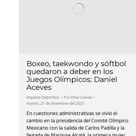
Boxeo, taekwondo y sóftbol
quedaron a deber en los
Juegos Olímpicos: Daniel
Aceves
Impacto Deportivo
Por
Irma Cuevas
martes, 21 de diciembre del 2021
En cuestiones administrativas se vivió el
cambio en la presidencia del Comité Olímpico
Mexicano con la salida de Carlos Padilla y la
llegada de Marijose Alcalá, la primera mujer