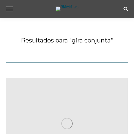
Busc
Resultados para "
gira conjunta
"
Estás aquí: