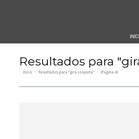
INIC
Resultados para "
gi
Estás aquí:
Inicio
Resultados para "gira conjunta"
(Página 4)