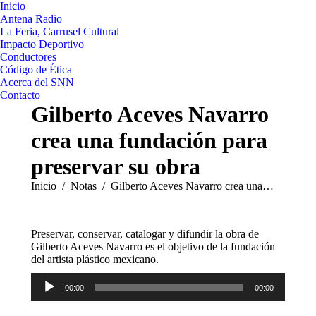
Inicio
Antena Radio
La Feria, Carrusel Cultural
Impacto Deportivo
Conductores
Código de Ética
Acerca del SNN
Contacto
Gilberto Aceves Navarro
crea una fundación para
preservar su obra
Estás aquí:
Inicio
Notas
Gilberto Aceves Navarro crea una…
Preservar, conservar, catalogar y difundir la obra de
Gilberto Aceves Navarro es el objetivo de la fundación
del artista plástico mexicano.
Reproductor
00:00
00:00
de
audio