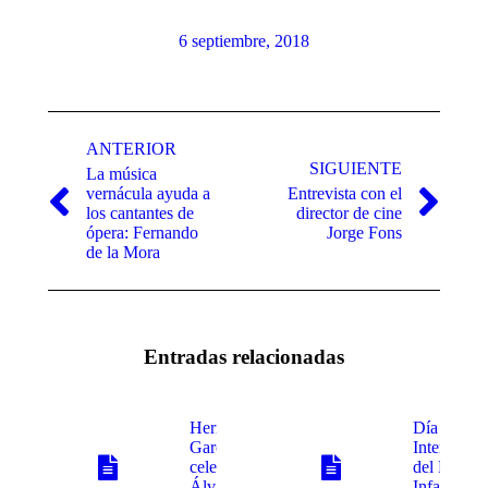
6 septiembre, 2018
Navegación
entre
ANTERIOR
SIGUIENTE
La música
publicaciones
vernácula ayuda a
Entrevista con el
Publicación
Publicación
los cantantes de
director de cine
anterior:
siguiente:
ópera: Fernando
Jorge Fons
de la Mora
Entradas relacionadas
Hermanas
Día
García
Internacio
celebran a
del Libro
Álvaro
Infantil y