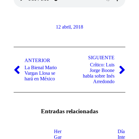
12 abril, 2018
Navegación
entre
SIGUIENTE
ANTERIOR
Crítico: Luis
publicaciones
La Bienal Mario
Jorge Boone
Publicación
Publicación
Vargas Llosa se
habla sobre Inés
anterior:
siguiente:
hará en México
Arredondo
Entradas relacionadas
Hermanas
Día
García
Internacio