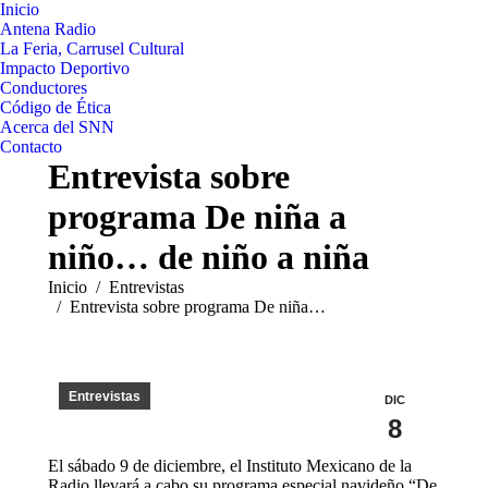
Inicio
Antena Radio
La Feria, Carrusel Cultural
Impacto Deportivo
Conductores
Código de Ética
Acerca del SNN
Contacto
Entrevista sobre
programa De niña a
niño… de niño a niña
Estás aquí:
Inicio
Entrevistas
Entrevista sobre programa De niña…
Entrevistas
DIC
8
El sábado 9 de diciembre, el Instituto Mexicano de la
Radio llevará a cabo su programa especial navideño “De