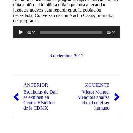
niña a niño…De niño a niña” que busca recaudar
juguetes nuevos para repartir entre la población
necesitada. Conversamos con Nacho Casas, promotor
del programa.
Reproductor
00:00
00:00
de
audio
8 diciembre, 2017
Navegación
entre
ANTERIOR
SIGUIENTE
Esculturas de Dalí
Víctor Manuel
publicaciones
se exhiben en
Mendiola analiza
Publicación
Publicación
Centro Histórico
el mal en el ser
anterior:
siguiente:
de la CDMX
humano