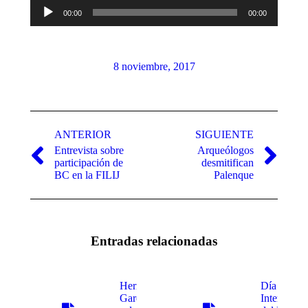
Reproductor
00:00
00:00
de
audio
8 noviembre, 2017
Navegación
entre
ANTERIOR
SIGUIENTE
Entrevista sobre
Arqueólogos
publicaciones
Publicación
Publicación
participación de
desmitifican
anterior:
siguiente:
BC en la FILIJ
Palenque
Entradas relacionadas
Hermanas
Día
García
Internacio