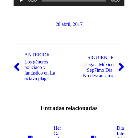
00:00
00:00
de
audio
28 abril, 2017
Navegación
entre
ANTERIOR
SIGUIENTE
Los géneros
publicaciones
Llega a México
policíaco y
Publicación
Publicación
«Sép7imo Día,
fantástico en La
anterior:
siguiente:
No descansaré»
octava plaga
Entradas relacionadas
Hermanas
Día
García
Internacio